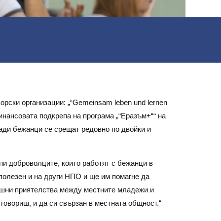
орски организации: „“Gemeinsam leben und lernen
 финансовата подкрепа на програма „“Еразъм+““ на
ади бежанци се срещат редовно по двойки и
пи доброволците, които работят с бежанци в
полезен и на други НПО и ще им помагне да
дишни приятелства между местните младежи и
говориш, и да си свързан в местната общност.“