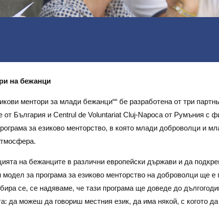
ри на бежанци
икови ментори за млади бежанци““ бе разработена от три партнь
ле от България и Centrul de Voluntariat Cluj-Napoca от Румъния с
рограма за езиково менторство, в която млади доброволци и мл
атмосфера.
цията на бежанците в различни европейски държави и да подкре
 модел за програма за езиково менторство на доброволци ще е 
збира се, се надяваме, че тази програма ще доведе до дългого
: да можеш да говориш местния език, да има някой, с когото да 