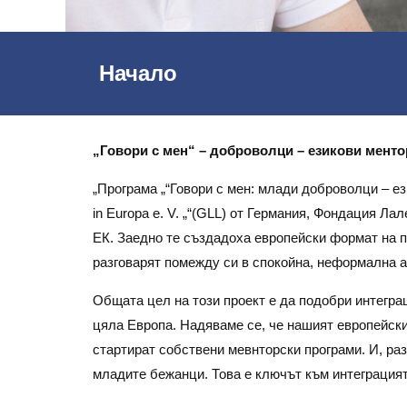
Начало
„Говори с мен“ – доброволци – езикови менто
„Програма „“Говори с мен: млади доброволци – ез
in Europa e. V. „“(GLL) от Германия, Фондация Ла
ЕК. Заедно те създадоха европейски формат на п
разговарят помежду си в спокойна, неформална 
Общата цел на този проект е да подобри интегра
цяла Европа. Надяваме се, че нашият европейски
стартират собствени мевнторски програми. И, ра
младите бежанци. Това е ключът към интеграцията